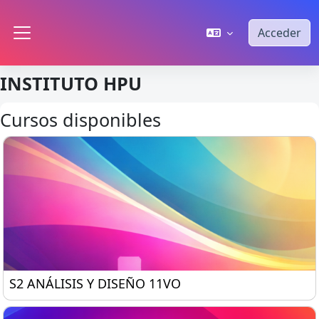
Salta al contenido principal
Acceder
Panel lateral
INSTITUTO HPU
Cursos disponibles
S2 ANÁLISIS Y DISEÑO 11VO
S2 ANÁLISIS Y DISEÑO 11VO